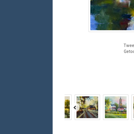
Tweed
Geto