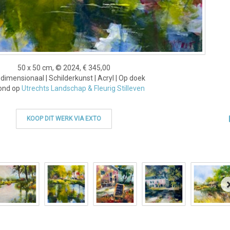
50 x 50 cm, © 2024, € 345,00
imensionaal | Schilderkunst | Acryl | Op doek
ond op
Utrechts Landschap & Fleurig Stilleven
KOOP DIT WERK VIA EXTO