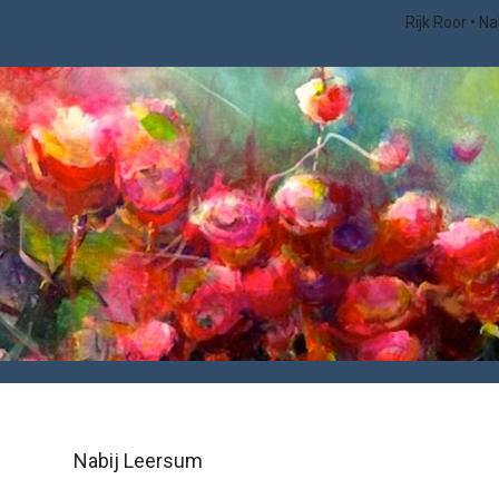
Rijk Roor
Na
Nabij Leersum