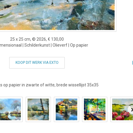
25 x 25 cm, © 2026, € 130,00
ensionaal | Schilderkunst | Olieverf | Op papier
KOOP DIT WERK VIA EXTO
s op papier in zwarte of witte, brede wissellijst 35x35