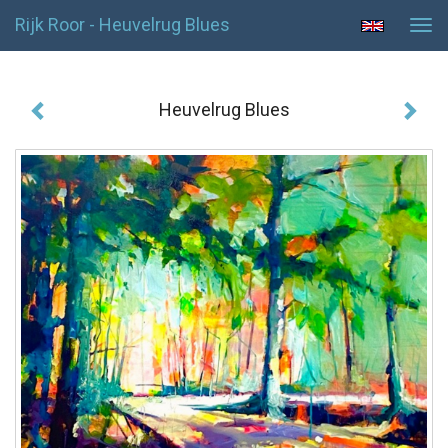
Rijk Roor - Heuvelrug Blues
Tog
navi
Heuvelrug Blues