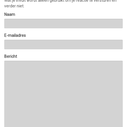
Wat je invult wordt alleen gebruikt om je reactie te versturen en
verder niet.
Naam
E-mailadres
Bericht